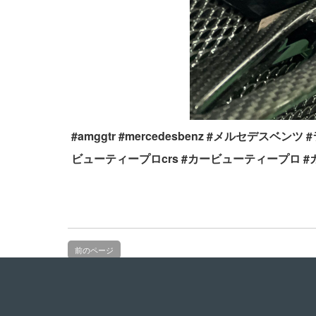
#amggtr #mercedesbenz #メルセデ
ビューティープロcrs #カービューティープロ 
前のページ