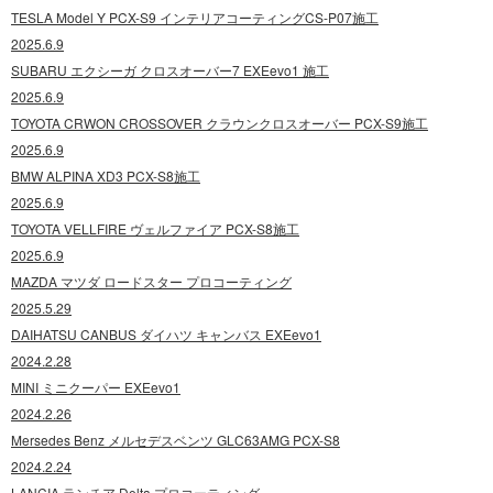
TESLA Model Y PCX-S9 インテリアコーティングCS-P07施工
2025.6.9
SUBARU エクシーガ クロスオーバー7 EXEevo1 施工
2025.6.9
TOYOTA CRWON CROSSOVER クラウンクロスオーバー PCX-S9施工
2025.6.9
BMW ALPINA XD3 PCX-S8施工
2025.6.9
TOYOTA VELLFIRE ヴェルファイア PCX-S8施工
2025.6.9
MAZDA マツダ ロードスター プロコーティング
2025.5.29
DAIHATSU CANBUS ダイハツ キャンバス EXEevo1
2024.2.28
MINI ミニクーパー EXEevo1
2024.2.26
Mersedes Benz メルセデスベンツ GLC63AMG PCX-S8
2024.2.24
LANCIA ランチア Delta プロコーティング