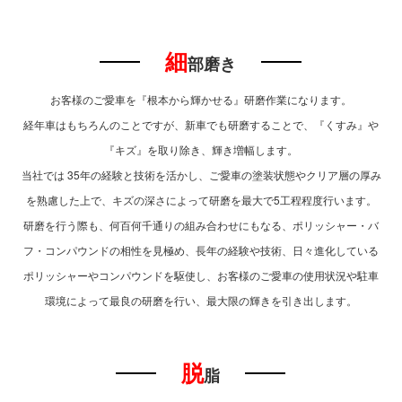
細
部磨き
お客様のご愛車を『根本から輝かせる』研磨作業になります。
経年車はもちろんのことですが、新車でも研磨することで、『くすみ』や
『キズ』を取り除き、輝き増幅します。
当社では 35年の経験と技術を活かし、ご愛車の塗装状態やクリア層の厚み
を熟慮した上で、キズの深さによって研磨を最大で5工程程度行います。
研磨を行う際も、何百何千通りの組み合わせにもなる、ポリッシャー・バ
フ・コンパウンドの相性を見極め、長年の経験や技術、日々進化している
ポリッシャーやコンパウンドを駆使し、お客様のご愛車の使用状況や駐車
環境によって最良の研磨を行い、最大限の輝きを引き出します。
脱
脂