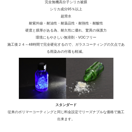
完全無機高分子シリカ被膜
シリカ成分95％以上
超滑水
耐紫外線・耐油性・耐薬品性・耐熱性・耐酸性
硬度と膜厚がある為、耐久性に優れ、驚異の保護力
環境にもやさしい無溶剤・VOCフリー
施工後２４～48時間で完全硬化するので、ガラスコーティングの欠点であ
る雨染みの付着も軽減。
スタンダード
従来のポリマーコーティングと同じ料金設定でリーズナブルな価格で施工
出来ます。