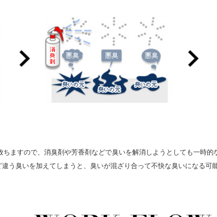
放ちますので、消臭剤や芳香剤などで臭いを解消しようとしても一時的
ど違う臭いを加えてしまうと、臭いが混ざり合って不快な臭いになる可