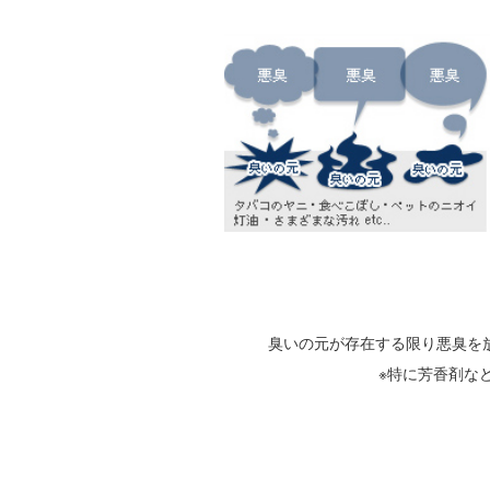
臭いの元が存在する限り悪臭を
※特に芳香剤な