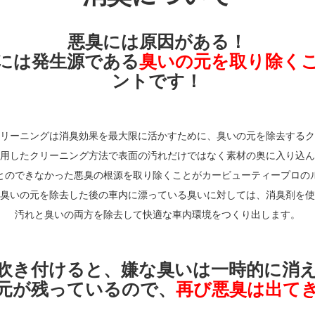
悪臭には原因がある！
には発生源である
臭いの元を取り除く
ントです！
リーニングは消臭効果を最大限に活かすために、臭いの元を除去するク
用したクリーニング方法で表面の汚れだけではなく素材の奥に入り込ん
とのできなかった悪臭の根源を取り除くことがカービューティープロの
臭いの元を除去した後の車内に漂っている臭いに対しては、消臭剤を使
汚れと臭いの両方を除去して快適な車内環境をつくり出します。
吹き付けると、嫌な臭いは一時的に消
元が残っているので、
再び悪臭は出て